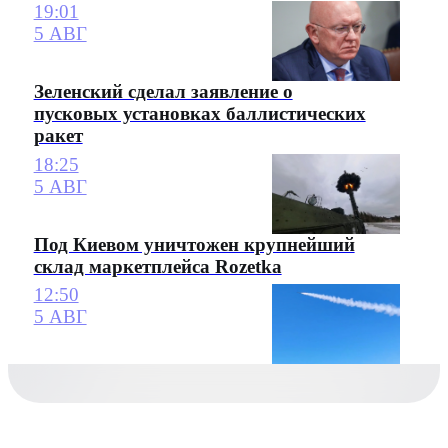
19:01
5 АВГ
Зеленский сделал заявление о
пусковых установках баллистических
ракет
18:25
5 АВГ
Под Киевом уничтожен крупнейший
склад маркетплейса Rozetka
12:50
5 АВГ