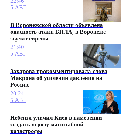
22:46
5 АВГ
В Воронежской области объявлена
опасность атаки БПЛА, в Воронеже
звучат сирены
21:40
5 АВГ
Захарова прокомментировала слова
Макрона об усилении давления на
Россию
20:24
5 АВГ
Небензя уличил Киев в намерении
создать угрозу масштабной
катастрофы