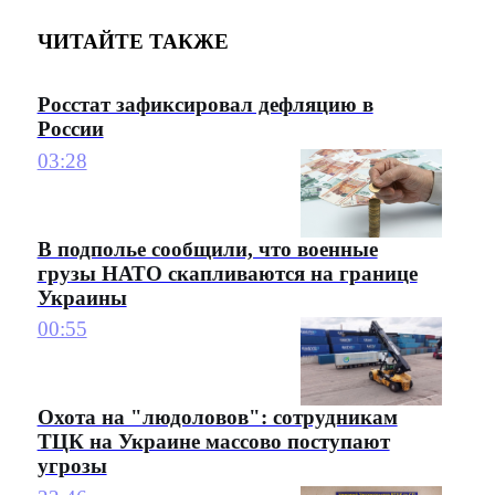
ЧИТАЙТЕ ТАКЖЕ
Росстат зафиксировал дефляцию в
России
03:28
В подполье сообщили, что военные
грузы НАТО скапливаются на границе
Украины
00:55
Охота на "людоловов": сотрудникам
ТЦК на Украине массово поступают
угрозы