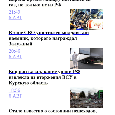
газ, но только не из РФ
21:49
6 АВГ
В зоне СВО уничтожен молдавский
наемник, которого награждал
Залужный
20:46
6 АВГ
Коц рассказал, какие уроки РФ
извлекла из вторжения ВСУ в
Курскую область
18:56
6 АВГ
Стало известно о состоянии пешеходов,