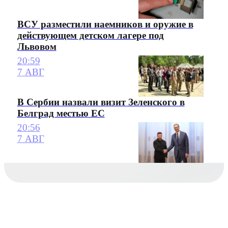
ВСУ разместили наемников и оружие в
действующем детском лагере под
Львовом
20:59
7 АВГ
В Сербии назвали визит Зеленского в
Белград местью ЕС
20:56
7 АВГ