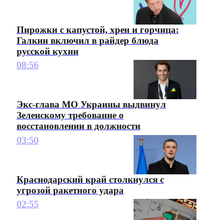
Пирожки с капустой, хрен и горчица:
Галкин включил в райдер блюда
русской кухни
08:56
Экс-глава МО Украины выдвинул
Зеленскому требование о
восстановлении в должности
03:50
Краснодарский край столкнулся с
угрозой ракетного удара
02:55