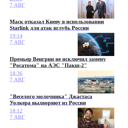
7 АВГ
Маск отказал Киеву в использовании
Starlink для атак вглубь России
19:14
7 АВГ
Премьер Венгрии не исключил замену
"Росатома" на АЭС "Пакш-2"
18:36
7 АВГ
"Веселого молочника" Джастаса
Уолкера выдворяют из России
18:12
7 АВГ