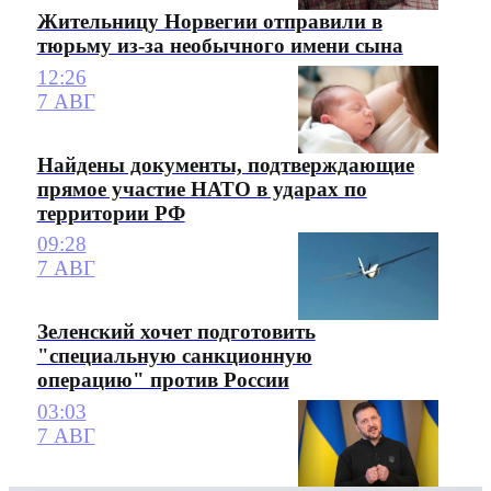
Жительницу Норвегии отправили в
тюрьму из-за необычного имени сына
12:26
7 АВГ
Найдены документы, подтверждающие
прямое участие НАТО в ударах по
территории РФ
09:28
7 АВГ
Зеленский хочет подготовить
"специальную санкционную
операцию" против России
03:03
7 АВГ