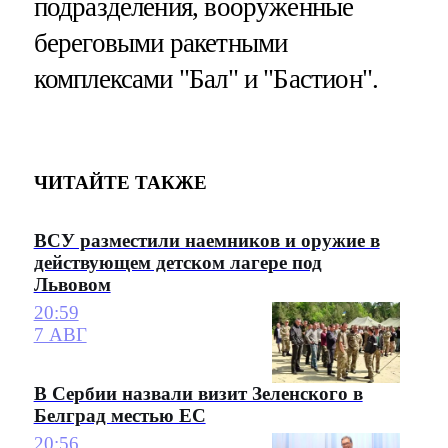
подразделения, вооруженные
береговыми ракетными
комплексами "Бал" и "Бастион".
ЧИТАЙТЕ ТАКЖЕ
ВСУ разместили наемников и оружие в
действующем детском лагере под
Львовом
20:59
7 АВГ
В Сербии назвали визит Зеленского в
Белград местью ЕС
20:56