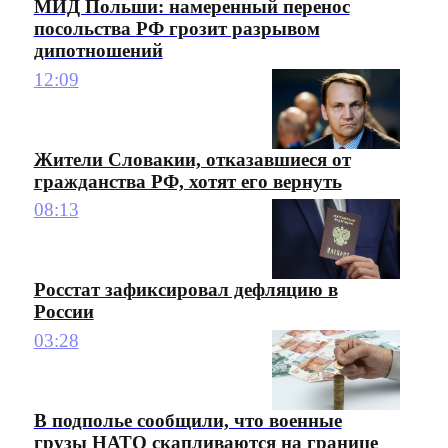
МИД Польши: намеренный перенос
посольства РФ грозит разрывом
дипотношений
12:09
Жители Словакии, отказавшиеся от
гражданства РФ, хотят его вернуть
08:13
Росстат зафиксировал дефляцию в
России
03:28
В подполье сообщили, что военные
грузы НАТО скапливаются на границе