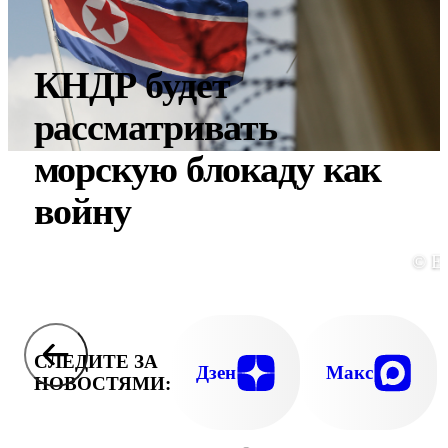
КНДР будет
рассматривать
морскую блокаду как
войну
© E
СЛЕДИТЕ ЗА
Дзен
Макс
НОВОСТЯМИ: