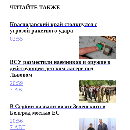
ЧИТАЙТЕ ТАКЖЕ
Краснодарский край столкнулся с
угрозой ракетного удара
02:55
ВСУ разместили наемников и оружие в
действующем детском лагере под
Львовом
20:59
7 АВГ
В Сербии назвали визит Зеленского в
Белград местью ЕС
20:56
7 АВГ