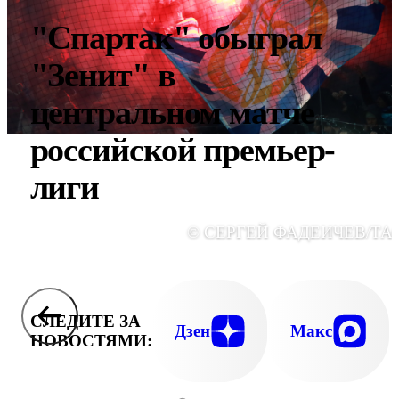
"Спартак" обыграл
"Зенит" в
центральном матче
российской премьер-
лиги
© СЕРГЕЙ ФАДЕИЧЕВ/ТА
СЛЕДИТЕ ЗА
Дзен
Макс
НОВОСТЯМИ: