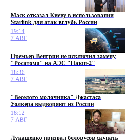
Маск отказал Киеву в использовании
Starlink для атак вглубь России
19:14
7 АВГ
Премьер Венгрии не исключил замену
"Росатома" на АЭС "Пакш-2"
18:36
7 АВГ
"Веселого молочника" Джастаса
Уолкера выдворяют из России
18:12
7 АВГ
Лукашенко призвал белорусов скупать