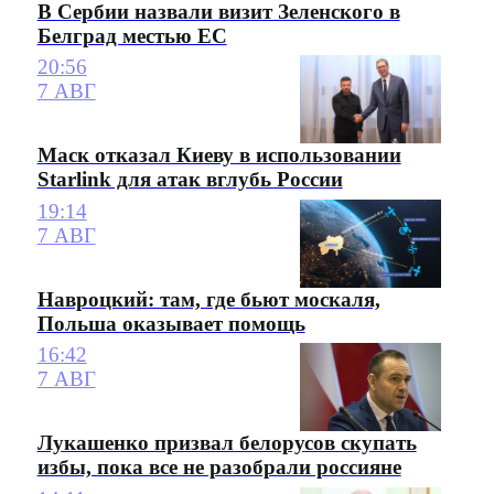
В Сербии назвали визит Зеленского в
Белград местью ЕС
20:56
7 АВГ
Маск отказал Киеву в использовании
Starlink для атак вглубь России
19:14
7 АВГ
Навроцкий: там, где бьют москаля,
Польша оказывает помощь
16:42
7 АВГ
Лукашенко призвал белорусов скупать
избы, пока все не разобрали россияне