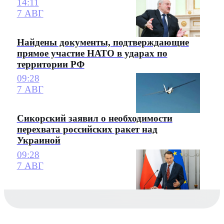
14:11
7 АВГ
Найдены документы, подтверждающие
прямое участие НАТО в ударах по
территории РФ
09:28
7 АВГ
Сикорский заявил о необходимости
перехвата российских ракет над
Украиной
09:28
7 АВГ