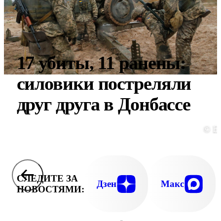
17 убиты, 11 ранены:
силовики постреляли
друг друга в Донбассе
© E
СЛЕДИТЕ ЗА
Дзен
Макс
НОВОСТЯМИ: