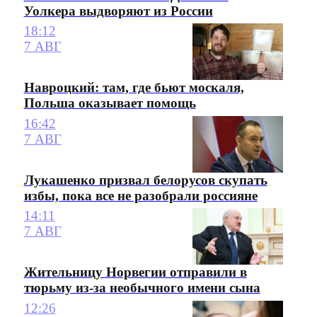
Уолкера выдворяют из России
18:12
7 АВГ
Навроцкий: там, где бьют москаля,
Польша оказывает помощь
16:42
7 АВГ
Лукашенко призвал белорусов скупать
избы, пока все не разобрали россияне
14:11
7 АВГ
Жительницу Норвегии отправили в
тюрьму из-за необычного имени сына
12:26