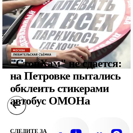
"СтопХам" не сдается:
на Петровке пытались
обклеить стикерами
автобус ОМОНа
СЛЕДИТЕ ЗА