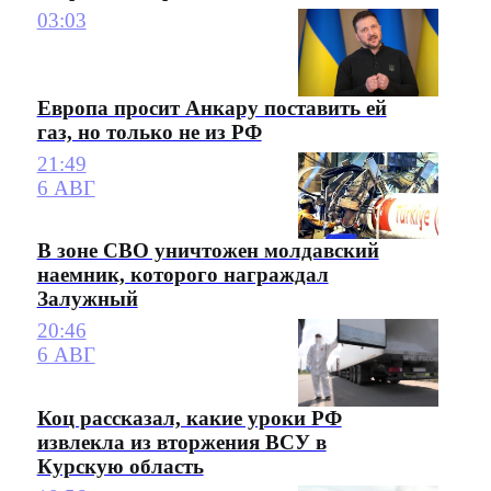
03:03
Европа просит Анкару поставить ей
газ, но только не из РФ
21:49
6 АВГ
В зоне СВО уничтожен молдавский
наемник, которого награждал
Залужный
20:46
6 АВГ
Коц рассказал, какие уроки РФ
извлекла из вторжения ВСУ в
Курскую область