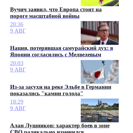
Вучич заявил, что Европа стоит на
пороге масштабной войны
20:36
9 АВГ
Нация, потерявшая самурайский дух: в
Японии согласились с Медведевым
20:03
9 АВГ
Из-за засухи на реке Эльбе в Германии
показались "камни голода"
18:29
9 АВГ
Алан Лушников: характер боев в зоне
СВО радикально изменился