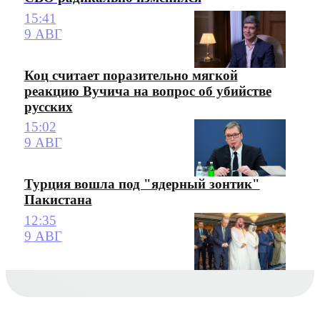
15:41
9 АВГ
Коц считает поразительно мягкой
реакцию Вучича на вопрос об убийстве
русских
15:02
9 АВГ
Турция вошла под "ядерный зонтик"
Пакистана
12:35
9 АВГ