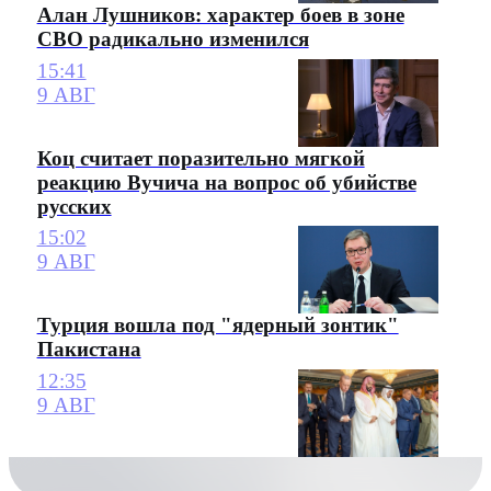
Алан Лушников: характер боев в зоне
СВО радикально изменился
15:41
9 АВГ
Коц считает поразительно мягкой
реакцию Вучича на вопрос об убийстве
русских
15:02
9 АВГ
Турция вошла под "ядерный зонтик"
Пакистана
12:35
9 АВГ