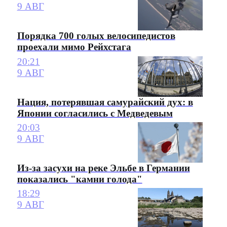
9 АВГ
Порядка 700 голых велосипедистов
проехали мимо Рейхстага
20:21
9 АВГ
Нация, потерявшая самурайский дух: в
Японии согласились с Медведевым
20:03
9 АВГ
Из-за засухи на реке Эльбе в Германии
показались "камни голода"
18:29
9 АВГ