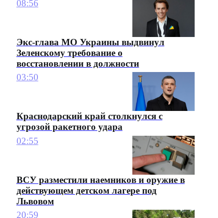
08:56
Экс-глава МО Украины выдвинул
Зеленскому требование о
восстановлении в должности
03:50
Краснодарский край столкнулся с
угрозой ракетного удара
02:55
ВСУ разместили наемников и оружие в
действующем детском лагере под
Львовом
20:59