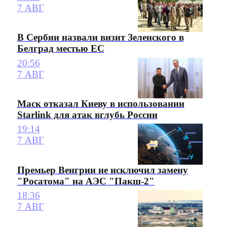
7 АВГ
В Сербии назвали визит Зеленского в
Белград местью ЕС
20:56
7 АВГ
Маск отказал Киеву в использовании
Starlink для атак вглубь России
19:14
7 АВГ
Премьер Венгрии не исключил замену
"Росатома" на АЭС "Пакш-2"
18:36
7 АВГ