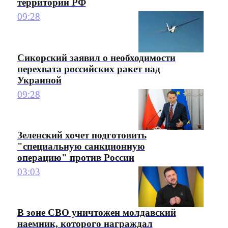
территории РФ
09:28
Сикорский заявил о необходимости
перехвата российских ракет над
Украиной
09:28
Зеленский хочет подготовить
"специальную санкционную
операцию" против России
03:03
В зоне СВО уничтожен молдавский
наемник, которого награждал