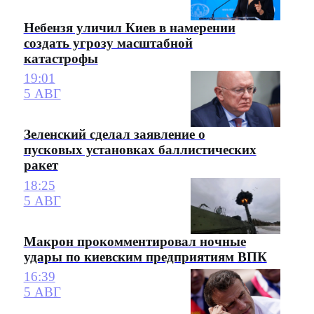
Небензя уличил Киев в намерении
создать угрозу масштабной
катастрофы
19:01
5 АВГ
Зеленский сделал заявление о
пусковых установках баллистических
ракет
18:25
5 АВГ
Макрон прокомментировал ночные
удары по киевским предприятиям ВПК
16:39
5 АВГ