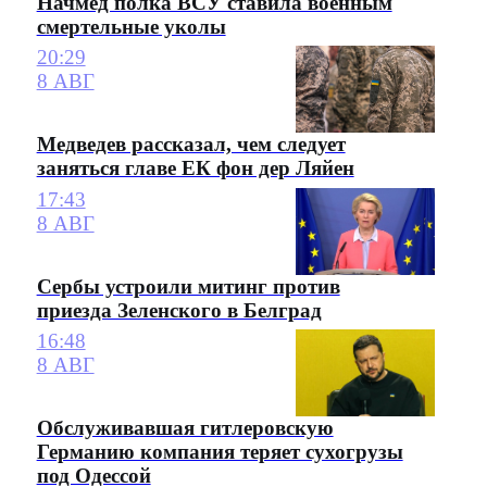
Начмед полка ВСУ ставила военным
смертельные уколы
20:29
8 АВГ
Медведев рассказал, чем следует
заняться главе ЕК фон дер Ляйен
17:43
8 АВГ
Сербы устроили митинг против
приезда Зеленского в Белград
16:48
8 АВГ
Обслуживавшая гитлеровскую
Германию компания теряет сухогрузы
под Одессой