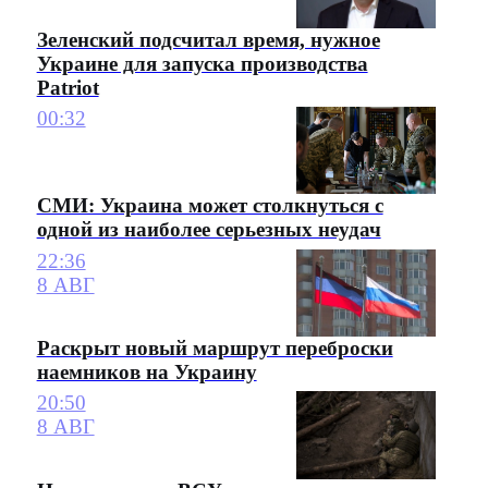
Зеленский подсчитал время, нужное
Украине для запуска производства
Patriot
00:32
СМИ: Украина может столкнуться с
одной из наиболее серьезных неудач
22:36
8 АВГ
Раскрыт новый маршрут переброски
наемников на Украину
20:50
8 АВГ