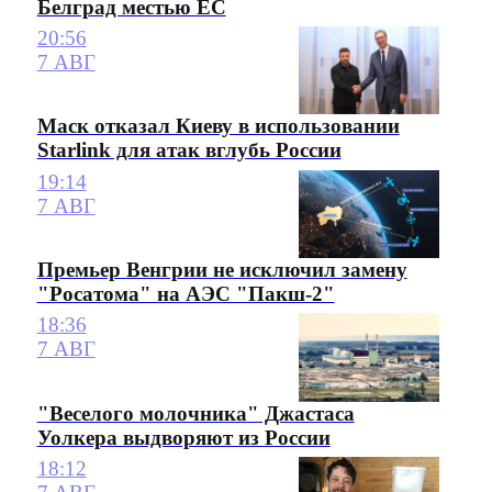
Белград местью ЕС
20:56
7 АВГ
Маск отказал Киеву в использовании
Starlink для атак вглубь России
19:14
7 АВГ
Премьер Венгрии не исключил замену
"Росатома" на АЭС "Пакш-2"
18:36
7 АВГ
"Веселого молочника" Джастаса
Уолкера выдворяют из России
18:12