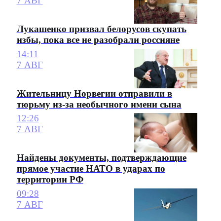
7 АВГ
Лукашенко призвал белорусов скупать
избы, пока все не разобрали россияне
14:11
7 АВГ
Жительницу Норвегии отправили в
тюрьму из-за необычного имени сына
12:26
7 АВГ
Найдены документы, подтверждающие
прямое участие НАТО в ударах по
территории РФ
09:28
7 АВГ