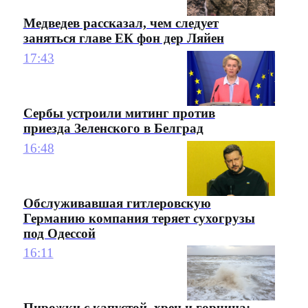
Медведев рассказал, чем следует
заняться главе ЕК фон дер Ляйен
17:43
Сербы устроили митинг против
приезда Зеленского в Белград
16:48
Обслуживавшая гитлеровскую
Германию компания теряет сухогрузы
под Одессой
16:11
Пирожки с капустой, хрен и горчица: