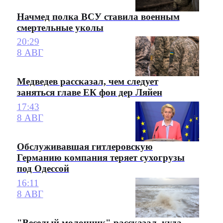
Начмед полка ВСУ ставила военным
смертельные уколы
20:29
8 АВГ
Медведев рассказал, чем следует
заняться главе ЕК фон дер Ляйен
17:43
8 АВГ
Обслуживавшая гитлеровскую
Германию компания теряет сухогрузы
под Одессой
16:11
8 АВГ
"Веселый молочник" рассказал, куда