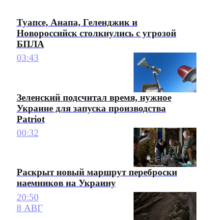
Туапсе, Анапа, Геленджик и
Новороссийск столкнулись с угрозой
БПЛА
03:43
Зеленский подсчитал время, нужное
Украине для запуска производства
Patriot
00:32
Раскрыт новый маршрут переброски
наемников на Украину
20:50
8 АВГ