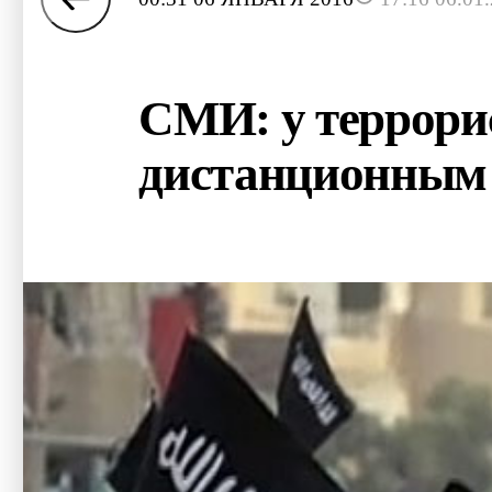
СМИ: у террори
дистанционным