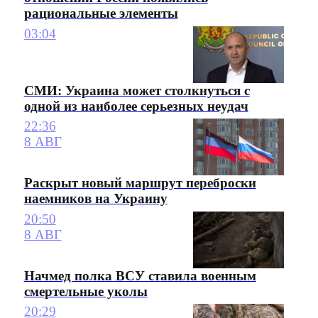
рациональные элементы
03:04
СМИ: Украина может столкнуться с
одной из наиболее серьезных неудач
22:36
8 АВГ
Раскрыт новый маршрут переброски
наемников на Украину
20:50
8 АВГ
Начмед полка ВСУ ставила военным
смертельные уколы
20:29