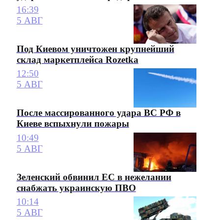
16:39
5 АВГ
Под Киевом уничтожен крупнейший
склад маркетплейса Rozetka
12:50
5 АВГ
После массированного удара ВС РФ в
Киеве вспыхнули пожары
10:49
5 АВГ
Зеленский обвинил ЕС в нежелании
снабжать украинскую ПВО
10:14
5 АВГ