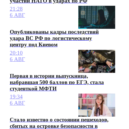
участии НАТО в ударах по РФ
21:28
6 АВГ
Опубликованы кадры последствий
удара ВС РФ по логистическому
центру под Киевом
20:10
6 АВГ
Первая в истории выпускница,
набравшая 500 баллов по ЕГЭ, стала
студенткой МФТИ
19:34
6 АВГ
Стало известно о состоянии пешеходов,
сбитых на островке безопасности в