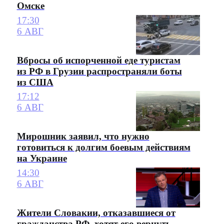
Омске
17:30
6 АВГ
Вбросы об испорченной еде туристам
из РФ в Грузии распространяли боты
из США
17:12
6 АВГ
Мирошник заявил, что нужно
готовиться к долгим боевым действиям
на Украине
14:30
6 АВГ
Жители Словакии, отказавшиеся от
гражданства РФ, хотят его вернуть