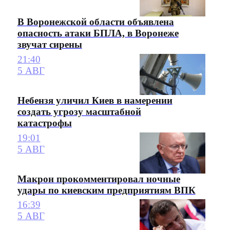
В Воронежской области объявлена
опасность атаки БПЛА, в Воронеже
звучат сирены
21:40
5 АВГ
Небензя уличил Киев в намерении
создать угрозу масштабной
катастрофы
19:01
5 АВГ
Макрон прокомментировал ночные
удары по киевским предприятиям ВПК
16:39
5 АВГ