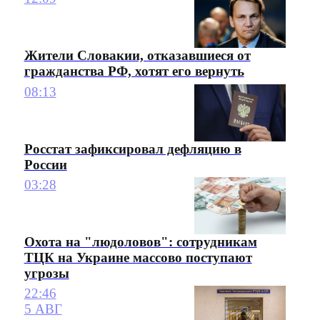
Жители Словакии, отказавшиеся от
гражданства РФ, хотят его вернуть
08:13
Росстат зафиксировал дефляцию в
России
03:28
Охота на "людоловов": сотрудникам
ТЦК на Украине массово поступают
угрозы
22:46
5 АВГ