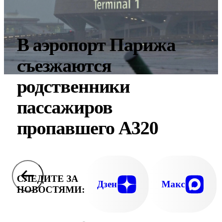
В аэропорт Парижа
съезжаются
родственники
пассажиров
пропавшего А320
СЛЕДИТЕ ЗА
Дзен
Макс
НОВОСТЯМИ: