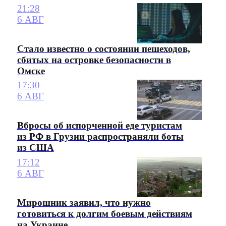
21:28
6 АВГ
Стало известно о состоянии пешеходов,
сбитых на островке безопасности в
Омске
17:30
6 АВГ
Вбросы об испорченной еде туристам
из РФ в Грузии распространяли боты
из США
17:12
6 АВГ
Мирошник заявил, что нужно
готовиться к долгим боевым действиям
на Украине