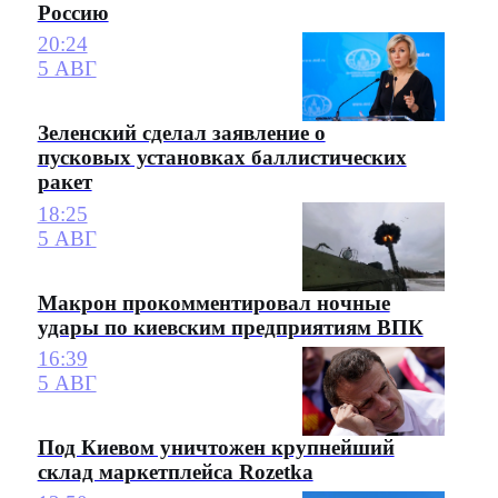
Россию
20:24
5 АВГ
Зеленский сделал заявление о
пусковых установках баллистических
ракет
18:25
5 АВГ
Макрон прокомментировал ночные
удары по киевским предприятиям ВПК
16:39
5 АВГ
Под Киевом уничтожен крупнейший
склад маркетплейса Rozetka