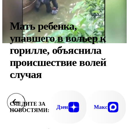
Мать ребенка,
упавшего в вольер к
горилле, объяснила
происшествие волей
случая
СЛЕДИТЕ ЗА
Дзен
Макс
НОВОСТЯМИ: