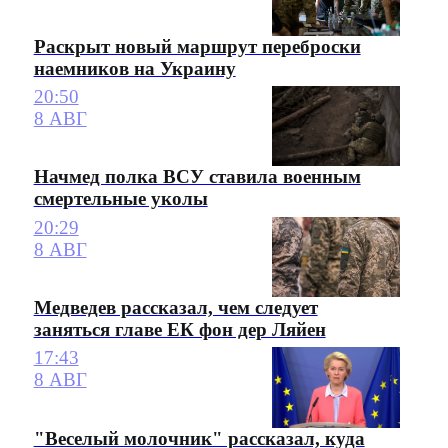
Раскрыт новый маршрут переброски
наемников на Украину
20:50
8 АВГ
Начмед полка ВСУ ставила военным
смертельные уколы
20:29
8 АВГ
Медведев рассказал, чем следует
заняться главе ЕК фон дер Ляйен
17:43
8 АВГ
"Веселый молочник" рассказал, куда