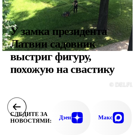
У замка президента
Латвии садовник
выстриг фигуру,
похожую на свастику
© DELFI.
СЛЕДИТЕ ЗА
Дзен
Макс
НОВОСТЯМИ: