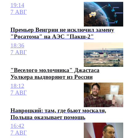
19:14
7 АВГ
Премьер Венгрии не исключил замену
"Росатома" на АЭС "Пакш-2"
18:36
7 АВГ
"Веселого молочника" Джастаса
Уолкера выдворяют из России
18:12
7 АВГ
Навроцкий: там, где бьют москаля,
Польша оказывает помощь
16:42
7 АВГ