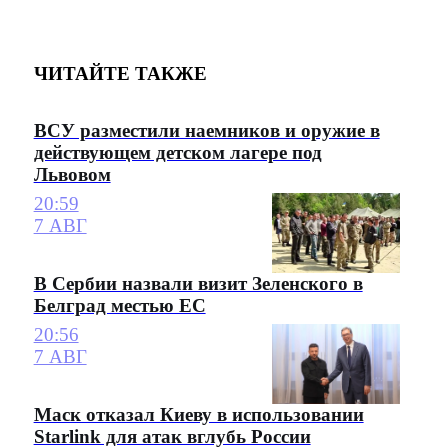
ЧИТАЙТЕ ТАКЖЕ
ВСУ разместили наемников и оружие в
действующем детском лагере под
Львовом
20:59
7 АВГ
В Сербии назвали визит Зеленского в
Белград местью ЕС
20:56
7 АВГ
Маск отказал Киеву в использовании
Starlink для атак вглубь России