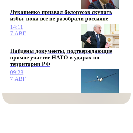
Лукашенко призвал белорусов скупать
избы, пока все не разобрали россияне
14:11
7 АВГ
Найдены документы, подтверждающие
прямое участие НАТО в ударах по
территории РФ
09:28
7 АВГ