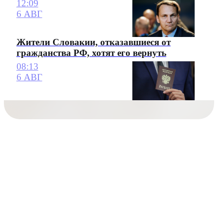
12:09
6 АВГ
Жители Словакии, отказавшиеся от
гражданства РФ, хотят его вернуть
08:13
6 АВГ