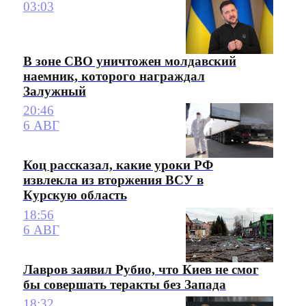
03:03
В зоне СВО уничтожен молдавский
наемник, которого награждал
Залужный
20:46
6 АВГ
Коц рассказал, какие уроки РФ
извлекла из вторжения ВСУ в
Курскую область
18:56
6 АВГ
Лавров заявил Рубио, что Киев не смог
бы совершать теракты без Запада
18:32