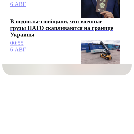
6 АВГ
В подполье сообщили, что военные
грузы НАТО скапливаются на границе
Украины
00:55
6 АВГ