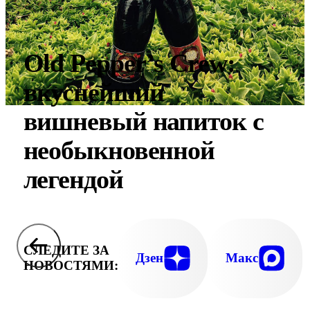
Old Pepper’s Crew:
вкуснейший
вишневый напиток с
необыкновенной
легендой
СЛЕДИТЕ ЗА
Дзен
Макс
НОВОСТЯМИ: