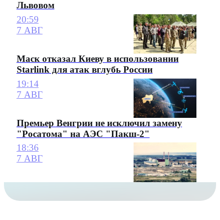
Львовом
20:59
7 АВГ
Маск отказал Киеву в использовании
Starlink для атак вглубь России
19:14
7 АВГ
Премьер Венгрии не исключил замену
"Росатома" на АЭС "Пакш-2"
18:36
7 АВГ