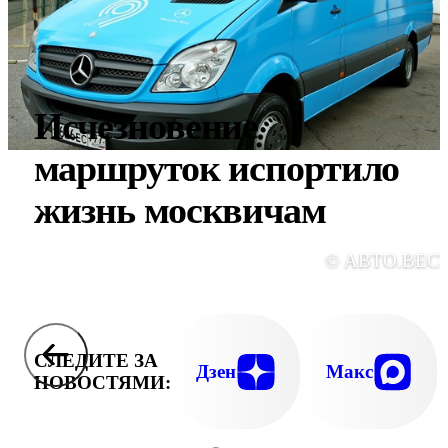
Исчезновение
маршруток испортило
жизнь москвичам
© АВТО.ВЕС
СЛЕДИТЕ ЗА
Дзен
Макс
НОВОСТЯМИ: