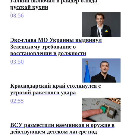
Галкин включил в райдер блюда
русской кухни
08:56
Экс-глава МО Украины выдвинул
Зеленскому требование о
восстановлении в должности
03:50
Краснодарский край столкнулся с
угрозой ракетного удара
02:55
ВСУ разместили наемников и оружие в
действующем детском лагере под