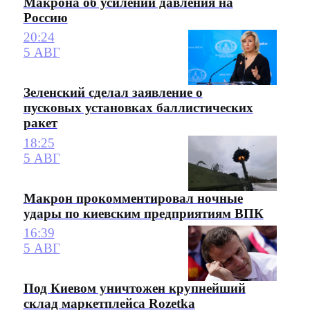
Макрона об усилении давления на
Россию
20:24
5 АВГ
Зеленский сделал заявление о
пусковых установках баллистических
ракет
18:25
5 АВГ
Макрон прокомментировал ночные
удары по киевским предприятиям ВПК
16:39
5 АВГ
Под Киевом уничтожен крупнейший
склад маркетплейса Rozetka