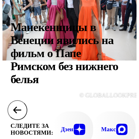
Манекенщицы в
Венеции явились на
фильм о Папе
Римском без нижнего
белья
© GLOBALLOOKPRE
СЛЕДИТЕ ЗА
Дзен
Макс
НОВОСТЯМИ: