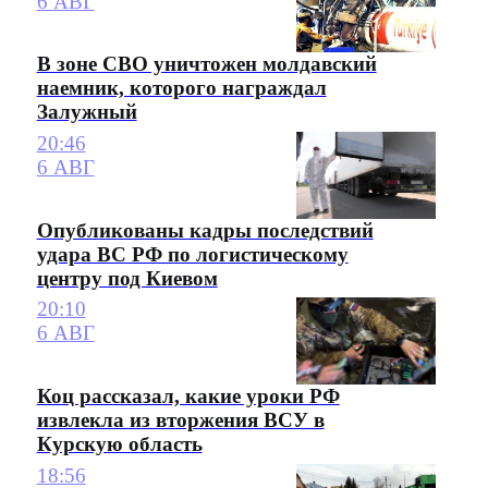
6 АВГ
В зоне СВО уничтожен молдавский
наемник, которого награждал
Залужный
20:46
6 АВГ
Опубликованы кадры последствий
удара ВС РФ по логистическому
центру под Киевом
20:10
6 АВГ
Коц рассказал, какие уроки РФ
извлекла из вторжения ВСУ в
Курскую область
18:56