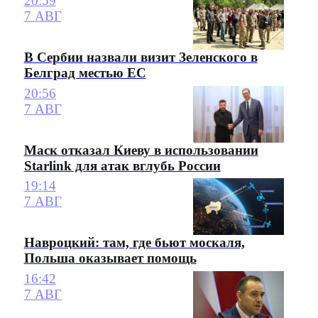
20:59
7 АВГ
В Сербии назвали визит Зеленского в
Белград местью ЕС
20:56
7 АВГ
Маск отказал Киеву в использовании
Starlink для атак вглубь России
19:14
7 АВГ
Навроцкий: там, где бьют москаля,
Польша оказывает помощь
16:42
7 АВГ