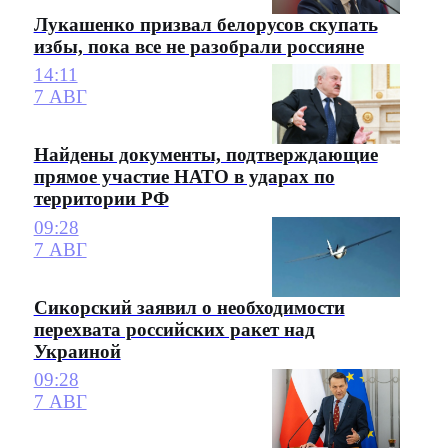
Лукашенко призвал белорусов скупать
избы, пока все не разобрали россияне
14:11
7 АВГ
Найдены документы, подтверждающие
прямое участие НАТО в ударах по
территории РФ
09:28
7 АВГ
Сикорский заявил о необходимости
перехвата российских ракет над
Украиной
09:28
7 АВГ