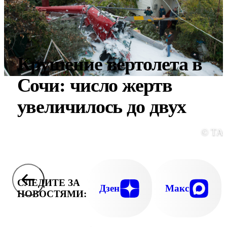
Крушение вертолета в
Сочи: число жертв
увеличилось до двух
© ТА
СЛЕДИТЕ ЗА
Дзен
Макс
НОВОСТЯМИ: