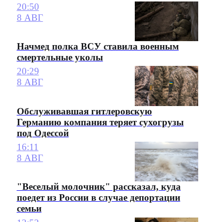
20:50
8 АВГ
Начмед полка ВСУ ставила военным
смертельные уколы
20:29
8 АВГ
Обслуживавшая гитлеровскую
Германию компания теряет сухогрузы
под Одессой
16:11
8 АВГ
"Веселый молочник" рассказал, куда
поедет из России в случае депортации
семьи