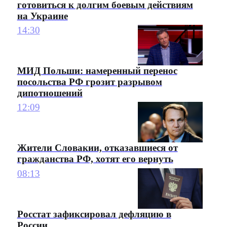
готовиться к долгим боевым действиям
на Украине
14:30
МИД Польши: намеренный перенос
посольства РФ грозит разрывом
дипотношений
12:09
Жители Словакии, отказавшиеся от
гражданства РФ, хотят его вернуть
08:13
Росстат зафиксировал дефляцию в
России