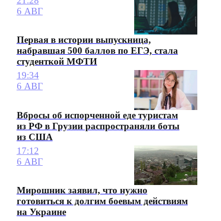
21:28
6 АВГ
Первая в истории выпускница,
набравшая 500 баллов по ЕГЭ, стала
студенткой МФТИ
19:34
6 АВГ
Вбросы об испорченной еде туристам
из РФ в Грузии распространяли боты
из США
17:12
6 АВГ
Мирошник заявил, что нужно
готовиться к долгим боевым действиям
на Украине