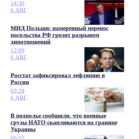
14:30
6 АВГ
МИД Польши: намеренный перенос
посольства РФ грозит разрывом
дипотношений
12:09
6 АВГ
Росстат зафиксировал дефляцию в
России
03:28
6 АВГ
В подполье сообщили, что военные
грузы НАТО скапливаются на границе
Украины
00:55