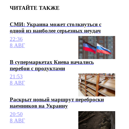
ЧИТАЙТЕ ТАКЖЕ
СМИ: Украина может столкнуться с
одной из наиболее серьезных неудач
22:36
8 АВГ
В супермаркетах Киева начались
перебои с продуктами
21:53
8 АВГ
Раскрыт новый маршрут переброски
наемников на Украину
20:50
8 АВГ