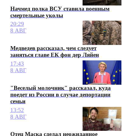
Начмед полка ВСУ ставила военным
смертельные уколы
20:29
8 АВГ
Медведев рассказал, чем следует
заняться главе ЕК фон дер Ляйен
17:43
8 АВГ
"Веселый молочник" рассказал, куда
поедет из России в случае депортации
семьи
13:52
8 АВГ
Отец Маска сделал неожиданное