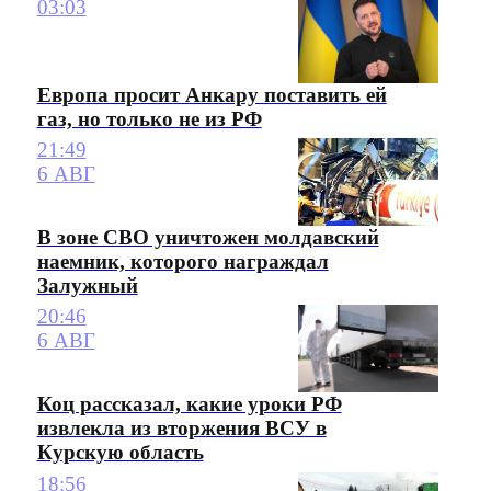
03:03
Европа просит Анкару поставить ей
газ, но только не из РФ
21:49
6 АВГ
В зоне СВО уничтожен молдавский
наемник, которого награждал
Залужный
20:46
6 АВГ
Коц рассказал, какие уроки РФ
извлекла из вторжения ВСУ в
Курскую область
18:56