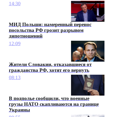
14:30
МИД Польши: намеренный перенос
посольства РФ грозит разрывом
дипотношений
12:09
Жители Словакии, отказавшиеся от
гражданства РФ, хотят его вернуть
08:13
В подполье сообщили, что военные
грузы НАТО скапливаются на границе
Украины