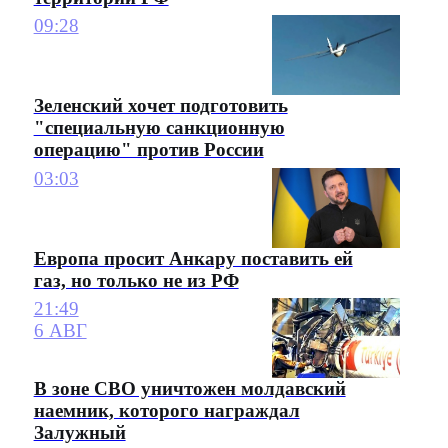
09:28
Зеленский хочет подготовить
"специальную санкционную
операцию" против России
03:03
Европа просит Анкару поставить ей
газ, но только не из РФ
21:49
6 АВГ
В зоне СВО уничтожен молдавский
наемник, которого награждал
Залужный