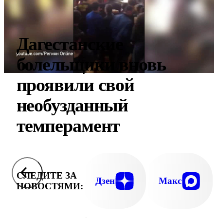
Дагестанские
болельщики вновь
проявили свой
необузданный
темперамент
СЛЕДИТЕ ЗА
Дзен
Макс
НОВОСТЯМИ: