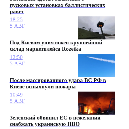
пусковых установках баллистических
ракет
18:25
5 АВГ
Под Киевом уничтожен крупнейший
склад маркетплейса Rozetka
12:50
5 АВГ
После массированного удара ВС РФ в
Киеве вспыхнули пожары
10:49
5 АВГ
Зеленский обвинил ЕС в нежелании
снабжать украинскую ПВО