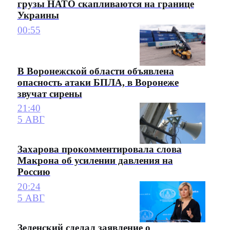
грузы НАТО скапливаются на границе
Украины
00:55
В Воронежской области объявлена
опасность атаки БПЛА, в Воронеже
звучат сирены
21:40
5 АВГ
Захарова прокомментировала слова
Макрона об усилении давления на
Россию
20:24
5 АВГ
Зеленский сделал заявление о