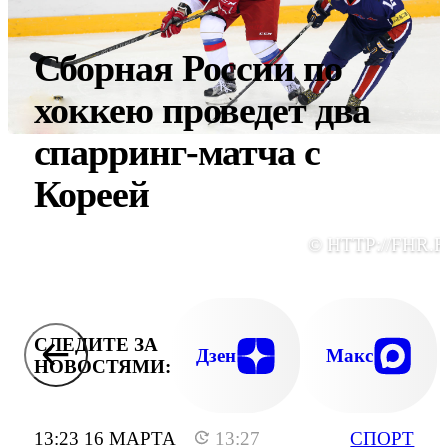
Сборная России по
хоккею проведет два
спарринг-матча с
Кореей
© HTTP://FHR.R
СЛЕДИТЕ ЗА
Дзен
Макс
НОВОСТЯМИ:
13:23 16 МАРТА
13:27
СПОРТ