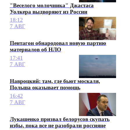
"Веселого молочника" Джастаса
Уолкера выдворяют из России
18:12
7 АВГ
Пентагон обнародовал новую партию
материалов об НЛО
17:41
7 АВГ
Навроцкий: там, где бьют москаля,
Польша оказывает помощь
16:42
7 АВГ
Лукашенко призвал белорусов скупать
избы, пока все не разобрали россияне