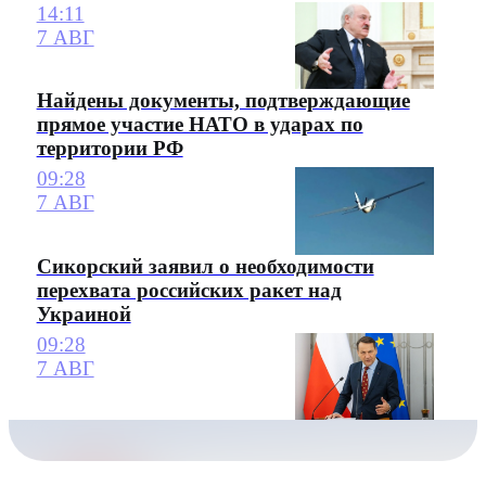
14:11
7 АВГ
Найдены документы, подтверждающие
прямое участие НАТО в ударах по
территории РФ
09:28
7 АВГ
Сикорский заявил о необходимости
перехвата российских ракет над
Украиной
09:28
7 АВГ