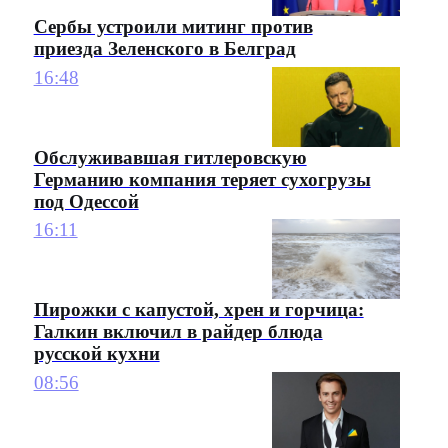
Сербы устроили митинг против
приезда Зеленского в Белград
16:48
Обслуживавшая гитлеровскую
Германию компания теряет сухогрузы
под Одессой
16:11
Пирожки с капустой, хрен и горчица:
Галкин включил в райдер блюда
русской кухни
08:56