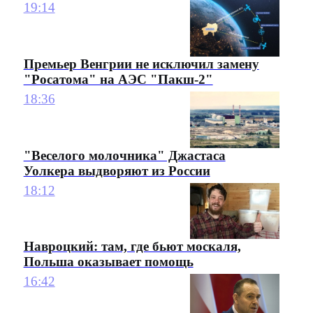
19:14
Премьер Венгрии не исключил замену
"Росатома" на АЭС "Пакш-2"
18:36
"Веселого молочника" Джастаса
Уолкера выдворяют из России
18:12
Навроцкий: там, где бьют москаля,
Польша оказывает помощь
16:42