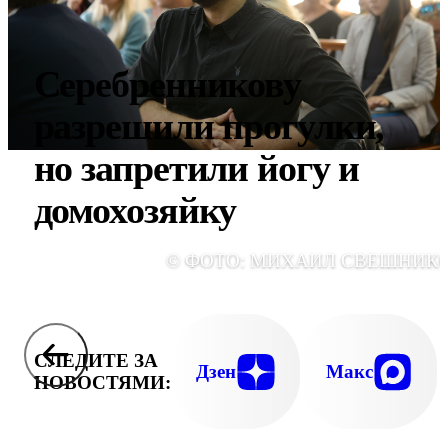
Серебренникову
разрешили прогулки,
но запретили йогу и
домохозяйку
© ФОТО: МИХАИЛ СВЕШНИК
СЛЕДИТЕ ЗА
Дзен
Макс
НОВОСТЯМИ: