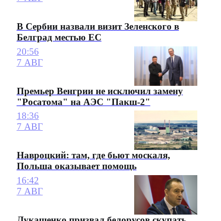
В Сербии назвали визит Зеленского в
Белград местью ЕС
20:56
7 АВГ
Премьер Венгрии не исключил замену
"Росатома" на АЭС "Пакш-2"
18:36
7 АВГ
Навроцкий: там, где бьют москаля,
Польша оказывает помощь
16:42
7 АВГ
Лукашенко призвал белорусов скупать