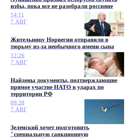
избы, пока все не разобрали россияне
14:11
7 АВГ
Жительницу Норвегии отправили в
тюрьму из-за необычного имени сына
12:26
7 АВГ
Найдены документы, подтверждающие
прямое участие НАТО в ударах по
территории РФ
09:28
7 АВГ
Зеленский хочет подготовить
"специальную санкционную