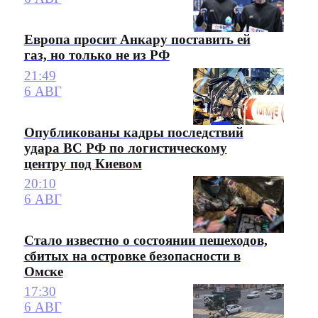
Европа просит Анкару поставить ей
газ, но только не из РФ
21:49
6 АВГ
Опубликованы кадры последствий
удара ВС РФ по логистическому
центру под Киевом
20:10
6 АВГ
Стало известно о состоянии пешеходов,
сбитых на островке безопасности в
Омске
17:30
6 АВГ