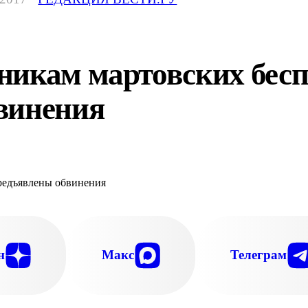
никам мартовских бесп
винения
н
Макс
Телеграм