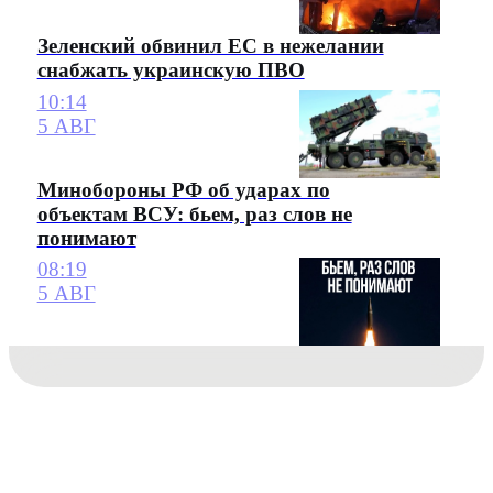
Зеленский обвинил ЕС в нежелании
снабжать украинскую ПВО
10:14
5 АВГ
Минобороны РФ об ударах по
объектам ВСУ: бьем, раз слов не
понимают
08:19
5 АВГ