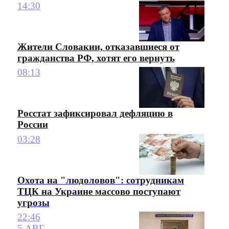
14:30
Жители Словакии, отказавшиеся от
гражданства РФ, хотят его вернуть
08:13
Росстат зафиксировал дефляцию в
России
03:28
Охота на "людоловов": сотрудникам
ТЦК на Украине массово поступают
угрозы
22:46
5 АВГ